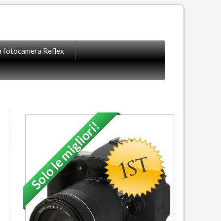
la fotocamera Reflex
Solo le migliori!