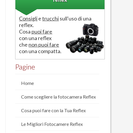
reflex
Consigli
e
trucchi
sull'uso di una
reflex.
Cosa
puoi fare
con una reflex
che
non puoi fare
con una compatta.
Pagine
Home
Come scegliere la fotocamera Reflex
Cosa puoi fare con la Tua Reflex
Le Migliori Fotocamere Reflex