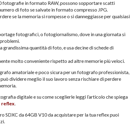
0 fotografie in formato RAW, possono sopportare scatti
 numero di foto se salvate in formato compresso JPG.
dere se la memoria si rompesse o si danneggiasse per qualsiasi
portage fotografici, o fotogiornalismo, dove in una giornata si
 problemi.
na grandissima quantità di foto, e usa decine di schede di
mente molto conveniente rispetto ad altre memorie più veloci.
grafo amatoriale e poco sicura per un fotografo professionista,
ui può dividere meglio il suo lavoro senza rischiare di perdere
memoria.
ografia digitale e su come sceglierle leggi l’articolo che spiega
 reflex
.
icro SDXC da 64GB V10 da acquistare per la tua reflex puoi
zi.