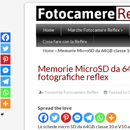
Home
Marche Fotocamere Reflex
»
Cosa fare con la Reflex
Home
»
Memorie MicroSD da 64GB classe 10
Memorie MicroSD da 64
fotografiche reflex
Posted by Fotocamere Reflex
Posted on 
Spread the love
Le schede micro SD da 64GB classe 10 e V10 a 