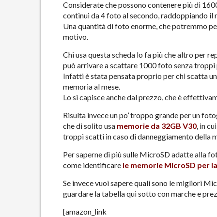
Considerate che possono contenere più di 160
continui da 4 foto al secondo, raddoppiando il
Una quantità di foto enorme, che potremmo per
motivo.
Chi usa questa scheda lo fa più che altro per re
può arrivare a scattare 1000 foto senza troppi
Infatti è stata pensata proprio per chi scatta u
memoria al mese.
Lo si capisce anche dal prezzo, che è effettiva
Risulta invece un po’ troppo grande per un foto
che di solito usa
memorie da 32GB V30
, in c
troppi scatti in caso di danneggiamento della 
Per saperne di più sulle MicroSD adatte alla fot
come identificare
le memorie MicroSD per la
Se invece vuoi sapere quali sono le migliori M
guardare la tabella qui sotto con marche e prez
[amazon_link