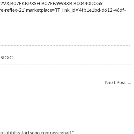
B2VX,B07FKKPXSH,B07FB9W8XB,B00440D0GS’
re-reflex-21′ marketplace=’IT’ link_id=’4fb1e1bd-d612-46df-
,
SDXC
Next Post
→
pi obbligatori sono contrassegnati
*