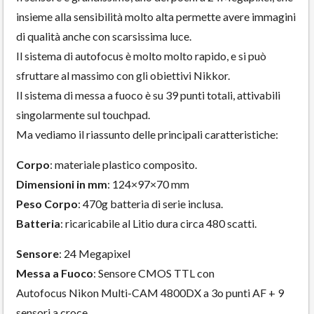
insieme alla sensibilità molto alta permette avere immagini
di qualità anche con scarsissima luce.
Il sistema di autofocus è molto molto rapido, e si può
sfruttare al massimo con gli obiettivi Nikkor.
Il sistema di messa a fuoco è su 39 punti totali, attivabili
singolarmente sul touchpad.
Ma vediamo il riassunto delle principali caratteristiche:
Corpo
: materiale plastico composito.
Dimensioni in mm
: 124×97×70 mm
Peso Corpo
: 470g batteria di serie inclusa.
Batteria
: ricaricabile al Litio dura circa 480 scatti.
Sensore
: 24 Megapixel
Messa a Fuoco
: Sensore CMOS TTL con
Autofocus Nikon Multi-CAM 4800DX a 3o punti AF + 9
sensori a croce