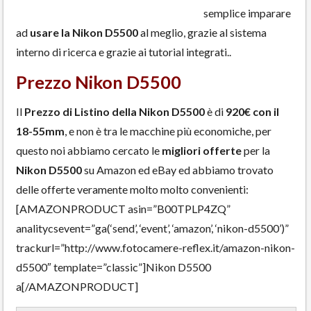
semplice imparare
ad
usare la Nikon D5500
al meglio, grazie al sistema
interno di ricerca e grazie ai tutorial integrati..
Prezzo Nikon D5500
Il
Prezzo di Listino della Nikon D5500
è di
920€ con il
18-55mm
, e non è tra le macchine più economiche, per
questo noi abbiamo cercato le
migliori offerte
per la
Nikon D5500
su Amazon ed eBay ed abbiamo trovato
delle offerte veramente molto molto convenienti:
[AMAZONPRODUCT asin=”B00TPLP4ZQ”
analitycsevent=”ga(‘send’, ‘event’, ‘amazon’, ‘nikon-d5500’)”
trackurl=”http://www.fotocamere-reflex.it/amazon-nikon-
d5500″ template=”classic”]Nikon D5500
a[/AMAZONPRODUCT]