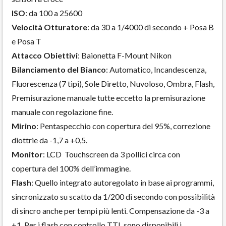
ISO
: da 100 a 25600
Velocità Otturatore
: da 30 a 1/4000 di secondo + Posa B
e Posa T
Attacco Obiettivi
: Baionetta F-Mount Nikon
Bilanciamento del Bianco
: Automatico, Incandescenza,
Fluorescenza (7 tipi), Sole Diretto, Nuvoloso, Ombra, Flash,
Premisurazione manuale tutte eccetto la premisurazione
manuale con regolazione fine.
Mirino
: Pentaspecchio con copertura del 95%, correzione
diottrie da -1,7 a +0,5.
Monitor
: LCD Touchscreen da 3 pollici circa con
copertura del 100% dell’immagine.
Flash
: Quello integrato autoregolato in base ai programmi,
sincronizzato su scatto da 1/200 di secondo con possibilità
di sincro anche per tempi più lenti. Compensazione da -3 a
+1. Per i flash con controllo TTL sono disponibili i