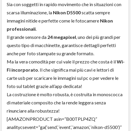
Sia con soggetti in rapido movimento che in situazioni con
scarsa illuminazione, la
Nikon D5500
scatta sempre
immagini nitide e perfette come le fotocamere
Nikon
professionali
.
Il grande sensore da
24 megapixel
, uno dei più grandi per
questo tipo di macchinette, garantisce dettagli perfetti
anche per foto stampate su grande formato.
Ma la vera comodità per cui vale il prezzo che costa è il
Wi-
Fi incorporato
. Il che significa mai più cavi e lettori di
carte usb per scaricare le immagini sul pc o per vedere le
foto sul tablet grazie all’app dedicata!
La costruzione è molto robusta, è costruita in monoscocca
di materiale composito che la rende leggera senza
rinunciare alla robustezza!
[AMAZONPRODUCT asin=”B00TPLP4ZQ”
analitycsevent=”ga(‘send’, ‘event’, ‘amazon’, ‘nikon-d5500’)”