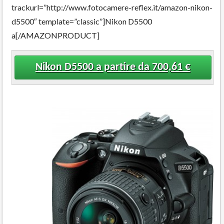
trackurl=”http://www.fotocamere-reflex.it/amazon-nikon-
d5500″ template=”classic”]Nikon D5500
a[/AMAZONPRODUCT]
Nikon D5500 a partire da 700,61 €