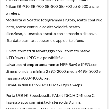
Nikon SB-910, SB-900, SB-800, SB-700 o SB-500 anche
wireless.
Modalità di Scatto
: fotogramma singolo, scatto continuo
lento, scatto continuo ad alta velocità, scatto
silenzioso, autoscatto e scatto con comando a distanza
ritardato tramite accessorio o app del telefono.
Diversi formati di salvataggio con il formato nativo
NEF(Raw) + JPEG e la possibilità di
salvare
contemporaneamente
NEF(Raw) e JPEG, con
dimensioni dalla minima 2992×2000, media 4496×3000 e
massima 6000×4000 pixel.
Filmati in fullHD 1920×1080 da 60fps a 24fps.
Porta USB Hi-Speed, uscita PAL/NTSC, HDMI tipo C.
Ingresso auto con mini Jack stereo da 3,5mm.
Memorie utilizzabili: SD, SDHC e SDXC (compatibili UHS-