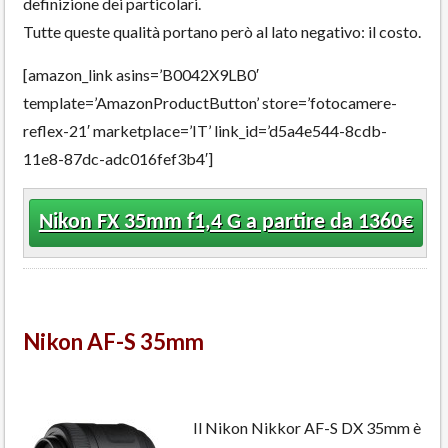
definizione dei particolari.
Tutte queste qualità portano però al lato negativo: il costo.
[amazon_link asins=’B0042X9LB0′
template=’AmazonProductButton’ store=’fotocamere-
reflex-21′ marketplace=’IT’ link_id=’d5a4e544-8cdb-
11e8-87dc-adc016fef3b4′]
Nikon FX 35mm f1,4 G a partire da 1360€
Nikon AF-S 35mm
Il Nikon Nikkor AF-S DX 35mm è