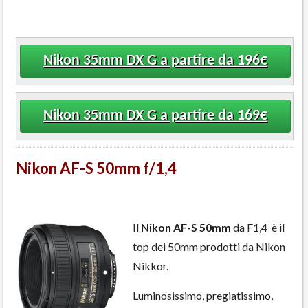
Nikon 35mm DX G a partire da 196€
Nikon 35mm DX G a partire da 169€
Nikon AF-S 50mm f/1,4
Il
Nikon AF-S 50mm
da F1,4 è il
top dei 50mm prodotti da Nikon
Nikkor.
Luminosissimo, pregiatissimo,