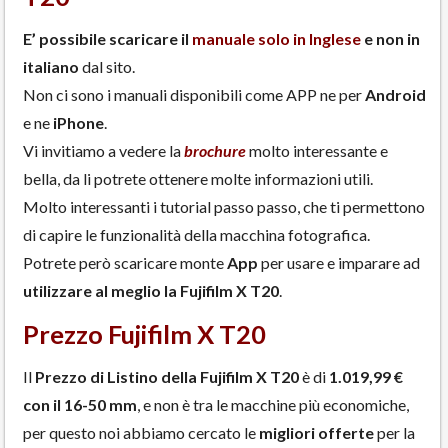
E’ possibile scaricare il
manuale solo in Inglese
e non in
italiano
dal sito.
Non ci sono i manuali disponibili come APP ne per
Android
e ne
iPhone
.
Vi invitiamo a vedere la
brochure
molto interessante e
bella, da li potrete ottenere molte informazioni utili.
Molto interessanti i tutorial passo passo, che ti permettono
di capire le funzionalità della macchina fotografica.
Potrete però scaricare monte
App
per usare e imparare ad
utilizzare al meglio la Fujifilm X T20
.
Prezzo Fujifilm X T20
Il
Prezzo di Listino della Fujifilm X T20
è di
1.019,99
€
con il 16-50 mm
, e non è tra le macchine più economiche,
per questo noi abbiamo cercato le
migliori offerte
per la