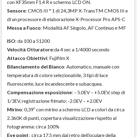
con XF35mm F1.4 R e schermo LCD ON.
Sensore
: CMOS III * 1 di 24,3MP X-TransTM CMOS III e
di un processore di elaborazione X-Processor Pro APS-C
Messa a Fuoco
: Modalità AF Singolo, AF Continuo e MF
ISO
: da 100 a 51200
Velocità Otturatore
:da 4 sec a 1/4000 secondo
Attacco Obiettivi
: Fujifilm X
Bilanciamento del Bianco
: Automatico, manuale con
temperatura di colore selezionabile, 3 tipi di luce
fluorescente, luce incandescente e subacquea.
Compensazione esposizione
: – 5.0EV – +5.0EV, step di
1/3EV, registrazione filmato: -2.0EV – +2.0EV
Mirino
: 0,39″ con mirino a schermo LCD a colori da circa
2.360K di punti, copertura visualizzazione rispetto al
fotogramma: circa 100%
Eye point
: circa 17,5 mm dal retro dell’oculare della