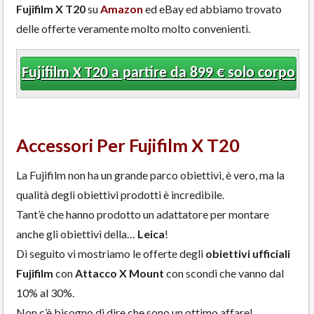
Fujifilm X T20
su
Amazon
ed eBay ed abbiamo trovato
delle offerte veramente molto molto convenienti.
Fujifilm X T20 a partire da 899 € solo corpo
Accessori Per Fujifilm X T20
La Fujifilm non ha un grande parco obiettivi, è vero, ma la
qualità degli obiettivi prodotti è incredibile.
Tant’è che hanno prodotto un adattatore per montare
anche gli obiettivi della…
Leica
!
Di seguito vi mostriamo le offerte degli
obiettivi ufficiali
Fujifilm
con
Attacco X Mount
con scondi che vanno dal
10% al 30%.
Non c’è bisogno di dire che sono un ottimo affare!