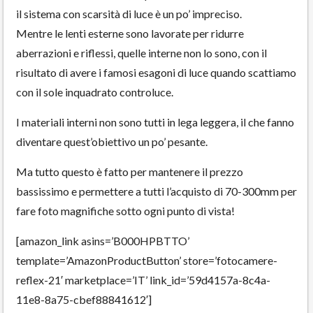
il sistema con scarsità di luce è un po’ impreciso.
Mentre le lenti esterne sono lavorate per ridurre
aberrazioni e riflessi, quelle interne non lo sono, con il
risultato di avere i famosi esagoni di luce quando scattiamo
con il sole inquadrato controluce.
I materiali interni non sono tutti in lega leggera, il che fanno
diventare quest’obiettivo un po’ pesante.
Ma tutto questo è fatto per mantenere il prezzo
bassissimo e permettere a tutti l’acquisto di 70-300mm per
fare foto magnifiche sotto ogni punto di vista!
[amazon_link asins=’B000HPBTTO’
template=’AmazonProductButton’ store=’fotocamere-
reflex-21′ marketplace=’IT’ link_id=’59d4157a-8c4a-
11e8-8a75-cbef88841612′]