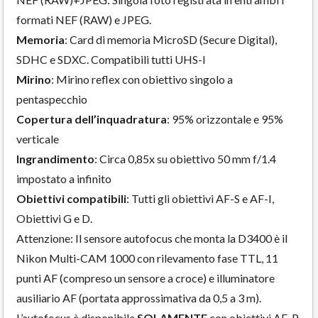
formati NEF (RAW) e JPEG.
Memoria
: Card di memoria MicroSD (Secure Digital),
SDHC e SDXC. Compatibili tutti UHS-I
Mirino
: Mirino reflex con obiettivo singolo a
pentaspecchio
Copertura dell’inquadratura
: 95% orizzontale e 95%
verticale
Ingrandimento
: Circa 0,85x su obiettivo 50 mm f/1.4
impostato a infinito
Obiettivi compatibili
: Tutti gli obiettivi AF-S e AF-I,
Obiettivi G e D.
Attenzione: Il sensore autofocus che monta la D3400 è il
Nikon Multi-CAM 1000 con rilevamento fase TTL, 11
punti AF (compreso un sensore a croce) e illuminatore
ausiliario AF (portata approssimativa da 0,5 a 3 m).
L’autofocus è disponibile
SOLAMENTE
con obiettivi AF-P