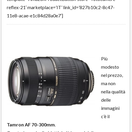
reflex-21′ marketplace=’IT’ link_id=’827b10c2-8c47-
11e8-acae-e1c84d28a0e7′]
Più
modesto
nel prezzo,
ma non
nella qualità
delle
immagini
c’è il
Tamron AF 70-300mm
.