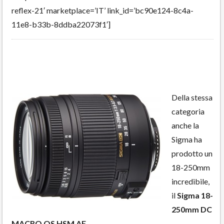
reflex-21′ marketplace=’IT’ link_id=’bc90e124-8c4a-
11e8-b33b-8ddba22073f1′]
Della stessa
categoria
anche la
Sigma ha
prodotto un
18-250mm
incredibile,
il
Sigma 18-
250mm DC
MACRO OS HSM AF
.