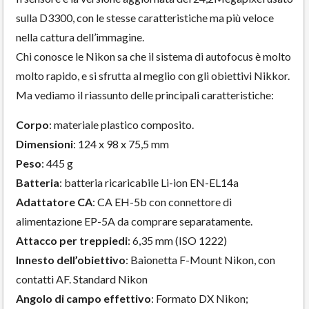
sulla D3300, con le stesse caratteristiche ma più veloce
nella cattura dell’immagine.
Chi conosce le Nikon sa che il sistema di autofocus è molto
molto rapido, e si sfrutta al meglio con gli obiettivi Nikkor.
Ma vediamo il riassunto delle principali caratteristiche:
Corpo
: materiale plastico composito.
Dimensioni
: 124 x 98 x 75,5 mm
Peso
: 445 g
Batteria
: batteria ricaricabile Li-ion EN-EL14a
Adattatore CA
: CA EH-5b con connettore di
alimentazione EP-5A da comprare separatamente.
Attacco per treppiedi
: 6,35 mm (ISO 1222)
Innesto dell’obiettivo
: Baionetta F-Mount Nikon, con
contatti AF. Standard Nikon
Angolo di campo effettivo
: Formato DX Nikon;