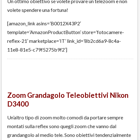
Un ottimo obiettivo se volete provare un telezoom e non
volete spendere una fortuna!
[amazon_link asins=’B0012X43P2′
template=’AmazonProductButton’ store=’fotocamere-
reflex-21′ marketplace=’IT’ link_id=’8b2cd6a9-8c4a-
11e8-81e5-c79f5275b9f2′]
Zoom Grandagolo Teleobiettivi Nikon
D3400
Un’altro tipo di zoom molto comodi da portare sempre
montati sulla reflex sono quegli zoom che vanno dal
grandangolo al medio tele. Sono obiettivi tendenzialmente