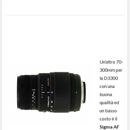
Un’altro 70-
300mm per
la D3300
con una
buona
qualità ed
un basso
costo è il
Sigma AF