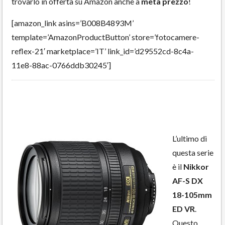
trovarlo in offerta su Amazon anche a
metà prezzo
!
[amazon_link asins=’B008B4893M’
template=’AmazonProductButton’ store=’fotocamere-
reflex-21′ marketplace=’IT’ link_id=’d29552cd-8c4a-
11e8-88ac-0766ddb30245′]
L’ultimo di
questa serie
è il
Nikkor
AF-S DX
18-105mm
ED VR
.
Questo