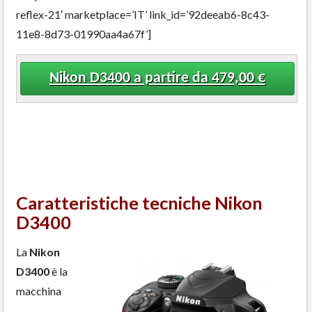
reflex-21′ marketplace=’IT’ link_id=’92deeab6-8c43-
11e8-8d73-01990aa4a67f’]
Nikon D3400 a partire da 479,00 €
Caratteristiche tecniche Nikon
D3400
La
Nikon
D3400
è la
macchina