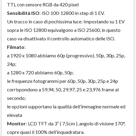
TTL con sensore RGB da 420 pixel
Sensibilità ISO
: ISO 100-12800 in step di 1 EV.
Un trucco in caso di pochissima luce: Impostando su 1 EV
sopra le ISO 12800 equivalgono a ISO 25600, in questo
caso va disattivato il controllo automatico delle ISO.
Filmato
:
a 1920 x 1080 abbiamo 60p (progressivo), 50p, 30p, 25p,
24p;
a 1280 x 720 abbiamo 60p, 50p;
le frequenze fotogrammi per 60p, 50p, 30p, 25p e 24p
corrispondono a 59,94, 50, 29,97, 25 e 23,976 frame al
secondo;
le opzioni supportano la qualità dell’immagine normale ed
elevata
Monitor
: LCD TFT da 3″ ( 7,5cm ), angolo di visione 170°,
copre quasi il 100% dell’inquadratura.