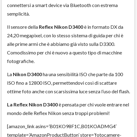
connettersi a smart device via Bluetooth con estrema
semplicità.
Il sensore della
Reflex Nikon D3400
è in formato DX da
24,20 megapixel, con lo stesso sistema di guida per chi è
alle prime armi che è abbiamo già visto sulla D3300.
Comodissimo per chi è nuovo a questo tipo di macchine
fotografiche.
La
Nikon D3400
ha una sensibilità ISO che parte da 100
ISO fino a 12800 ISO, permettendovi così di scattare
ottime foto anche con scarsissima luce senza l’uso del flash.
La
Reflex Nikon D3400
è pensata per chi vuole entrare nel
mondo delle Reflex Nikon senza troppi problemi!
[amazon_link asins=’B01KO98F1C,B01KOADMG4′
template=’AmazonProductButton’ store=’fotocamere-