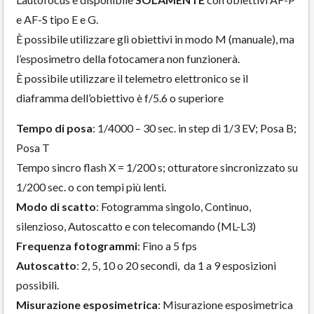
e AF-S tipo E e G.
È possibile utilizzare gli obiettivi in modo M (manuale), ma
l’esposimetro della fotocamera non funzionerà.
È possibile utilizzare il telemetro elettronico se il
diaframma dell’obiettivo è f/5.6 o superiore
Tempo di posa
: 1/4000 – 30 sec. in step di 1/3 EV; Posa B;
Posa T
Tempo sincro flash X = 1/200 s; otturatore sincronizzato su
1/200 sec. o con tempi più lenti.
Modo di scatto
: Fotogramma singolo, Continuo,
silenzioso, Autoscatto e con telecomando (ML-L3)
Frequenza fotogrammi
: Fino a 5 fps
Autoscatto
: 2, 5, 10 o 20 secondi, da 1 a 9 esposizioni
possibili.
Misurazione esposimetrica
: Misurazione esposimetrica