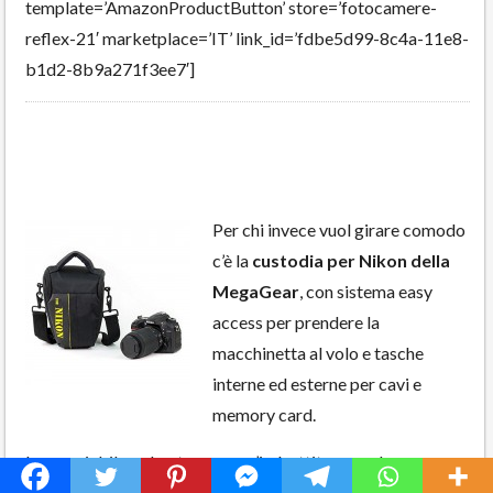
template=’AmazonProductButton’ store=’fotocamere-
reflex-21′ marketplace=’IT’ link_id=’fdbe5d99-8c4a-11e8-
b1d2-8b9a271f3ee7′]
Per chi invece vuol girare comodo
c’è la
custodia per Nikon della
MegaGear
, con sistema easy
access per prendere la
macchinetta al volo e tasche
interne ed esterne per cavi e
memory card.
Impermiabile, robusta e con un’imbottitura per la
Privacy & Cookies Policy
protezione della macchina.