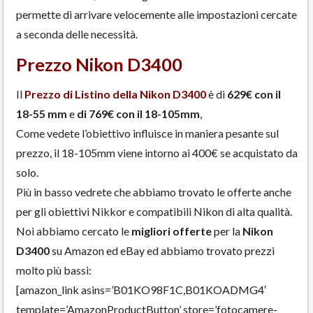
permette di arrivare velocemente alle impostazioni cercate
a seconda delle necessità.
Prezzo Nikon D3400
Il
Prezzo di Listino della Nikon D3400
è di
629€ con il
18-55 mm
e
di 769€ con il 18-105mm
,
Come vedete l’obiettivo influisce in maniera pesante sul
prezzo, il 18-105mm viene intorno ai 400€ se acquistato da
solo.
Più in basso vedrete che abbiamo trovato le offerte anche
per gli obiettivi Nikkor e compatibili Nikon di alta qualità.
Noi abbiamo cercato le
migliori offerte
per la
Nikon
D3400
su Amazon ed eBay ed abbiamo trovato prezzi
molto più bassi:
[amazon_link asins=’B01KO98F1C,B01KOADMG4′
template=’AmazonProductButton’ store=’fotocamere-