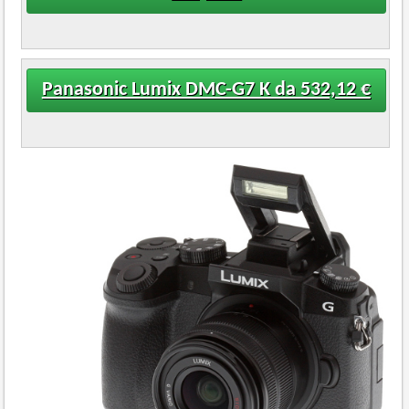
Panasonic Lumix DMC-G7 K da 532,12 €