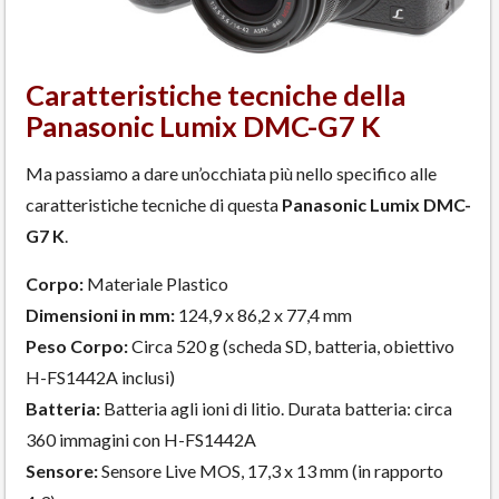
Caratteristiche tecniche della
Panasonic Lumix DMC-G7 K
Ma passiamo a dare un’occhiata più nello specifico alle
caratteristiche tecniche di questa
Panasonic Lumix DMC-
G7 K
.
Corpo:
Materiale Plastico
Dimensioni in mm:
124,9 x 86,2 x 77,4 mm
Peso Corpo:
Circa 520 g (scheda SD, batteria, obiettivo
H-FS1442A inclusi)
Batteria:
Batteria agli ioni di litio. Durata batteria: circa
360 immagini con H-FS1442A
Sensore:
Sensore Live MOS, 17,3 x 13 mm (in rapporto