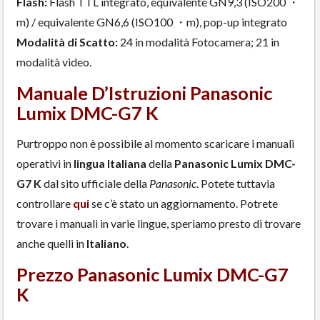
Flash:
Flash TTL integrato, equivalente GN9,3 (ISO200 ・
m) / equivalente GN6,6 (ISO100 ・m), pop-up integrato
Modalità di Scatto:
24 in modalità Fotocamera; 21 in
modalità video.
Manuale D’Istruzioni Panasonic
Lumix DMC-G7 K
Purtroppo non è possibile al momento scaricare i manuali
operativi in
lingua Italiana
della
Panasonic Lumix DMC-
G7 K
dal sito ufficiale della
Panasonic
. Potete tuttavia
controllare
qui
se c’è stato un aggiornamento. Potrete
trovare i manuali in varie lingue, speriamo presto di trovare
anche quelli in
Italiano
.
Prezzo Panasonic Lumix DMC-G7
K