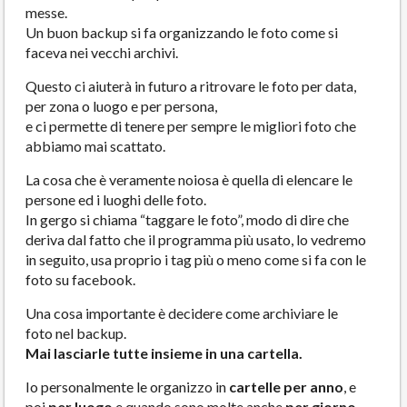
messe.
Un buon backup si fa organizzando le foto come si
faceva nei vecchi archivi.
Questo ci aiuterà in futuro a ritrovare le foto per data,
per zona o luogo e per persona,
e ci permette di tenere per sempre le migliori foto che
abbiamo mai scattato.
La cosa che è veramente noiosa è quella di elencare le
persone ed i luoghi delle foto.
In gergo si chiama “taggare le foto”, modo di dire che
deriva dal fatto che il programma più usato, lo vedremo
in seguito, usa proprio i tag più o meno come si fa con le
foto su facebook.
Una cosa importante è decidere come archiviare le
foto nel backup.
Mai lasciarle tutte insieme in una cartella.
Io personalmente le organizzo in
cartelle per anno
, e
poi
per luogo
e quando sono molte anche
per giorno.