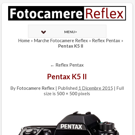
MENU>
Home
»
Marche Fotocamere Reflex
»
Reflex Pentax
»
Pentax K5 II
←
Reflex Pentax
Pentax K5 II
By
Fotocamere Reflex
|
Published
1 Dicembre 2015
| Full
size is
500 × 500
pixels