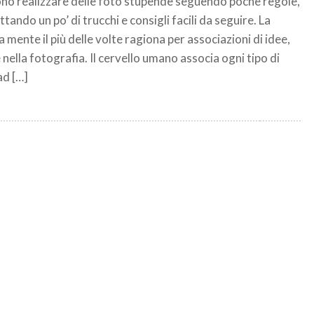
no realizzare delle foto stupende seguendo poche regole,
ttando un po’ di trucchi e consigli facili da seguire. La
 mente il più delle volte ragiona per associazioni di idee,
nella fotografia. Il cervello umano associa ogni tipo di
ad […]