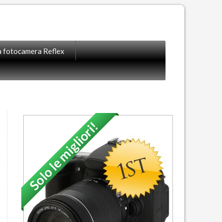
la fotocamera Reflex
Solo le migliori!