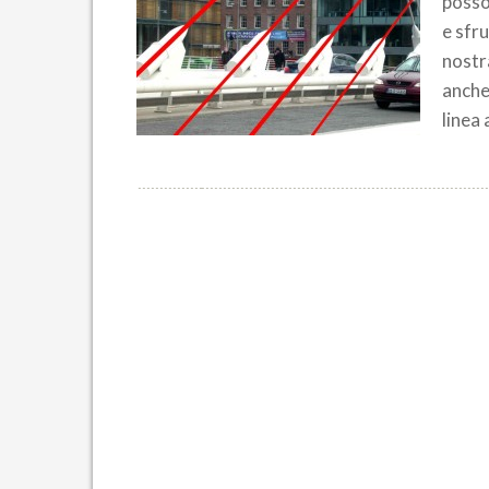
posso
e sfru
nostra
anche 
linea 