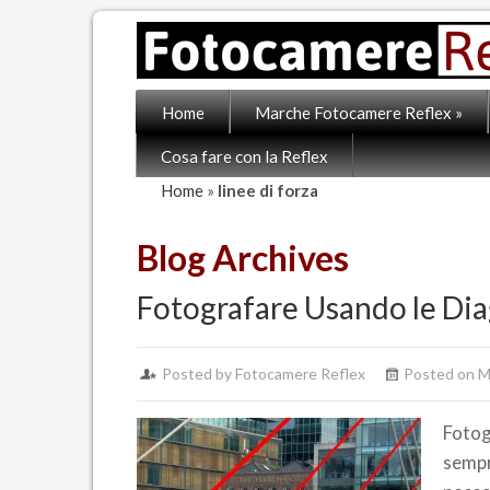
Home
Marche Fotocamere Reflex
»
Cosa fare con la Reflex
Home
»
linee di forza
Blog Archives
Fotografare Usando le Dia
Posted by Fotocamere Reflex
Posted on M
Fotog
sempr