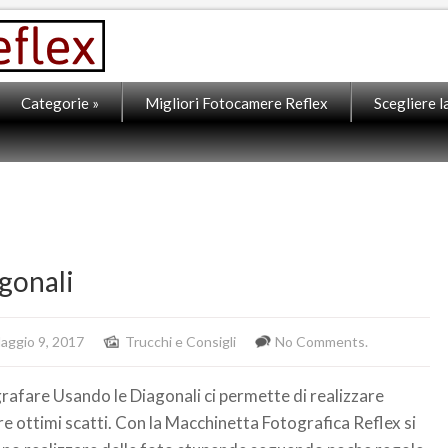
Categorie
»
Migliori Fotocamere Reflex
Scegliere 
gonali
aggio 9, 2017
Trucchi e Consigli
No Comments.
rafare Usando le Diagonali ci permette di realizzare
e ottimi scatti. Con la Macchinetta Fotografica Reflex si