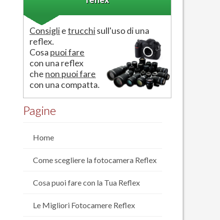
reflex
Consigli
e
trucchi
sull'uso di una
reflex.
Cosa
puoi fare
con una reflex
che
non puoi fare
con una compatta.
Pagine
Home
Come scegliere la fotocamera Reflex
Cosa puoi fare con la Tua Reflex
Le Migliori Fotocamere Reflex