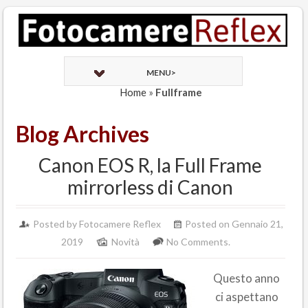
MENU>
Home
»
Fullframe
Blog Archives
Canon EOS R, la Full Frame
mirrorless di Canon
Posted by Fotocamere Reflex
Posted on Gennaio 21,
2019
Novità
No Comments.
Questo anno
ci aspettano