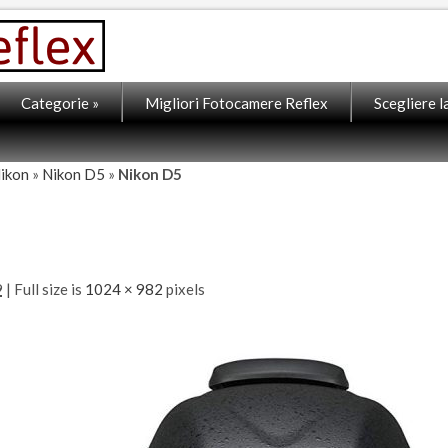
Categorie
»
Migliori Fotocamere Reflex
Scegliere 
Nikon
»
Nikon D5
»
Nikon D5
9
| Full size is
1024 × 982
pixels