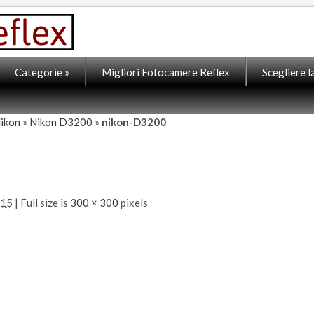
Categorie
»
Migliori Fotocamere Reflex
Scegliere 
Nikon
»
Nikon D3200
»
nikon-D3200
015
| Full size is
300 × 300
pixels